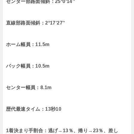
センター部路面傾斜：25°0‘14’‘
直線部路面傾斜：2°17‘27’‘
ホーム幅員：11.5m
バック幅員：10.5m
センター幅員：8.1m
歴代最速タイム：13秒10
1着決まり手割合：逃げ→13％、捲り→23％、差し