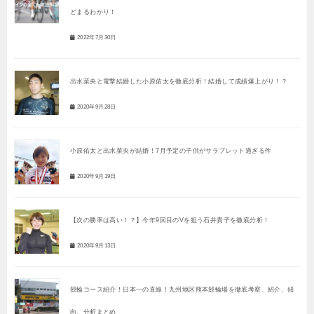
どまるわかり！
2022年7月30日
出水菜央と電撃結婚した小原佑太を徹底分析！結婚して成績爆上がり！？
2020年9月28日
小原佑太と出水菜央が結婚！7月予定の子供がサラブレット過ぎる件
2020年9月19日
【次の勝率は高い！？】今年9回目のVを狙う石井貴子を徹底分析！
2020年9月13日
競輪コース紹介！日本一の直線！九州地区熊本競輪場を徹底考察、紹介、傾
向、分析まとめ