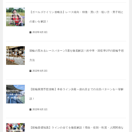
【ガールズケイリン攻略法】レース傾向・特徴・買い方・狙い方・男子戦と
の違いを解説！
2022年8月3日
競輪の荒れるレースパターン5選を徹底解説！的中率・回収率UPの競輪予想
方法
2022年8月2日
【競輪展開予想攻略】本命ライン決着～崩れ目までの出目パターンを一挙解
説！
2022年8月1日
【競輪基礎知識】ラインの全てを徹底解説！理由・役割・性質・人間関係な