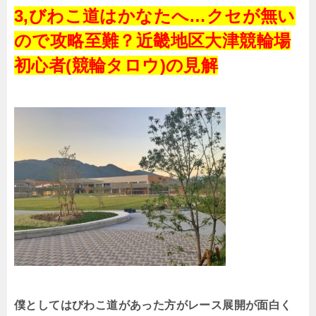
3,びわこ道はかなたへ…クセが無い
ので攻略至難？近畿地区大津競輪場
初心者(競輪タロウ)の見解
僕としてはびわこ道があった方がレース展開が面白く