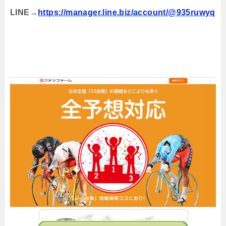
LINE→
https://manager.line.biz/account/@935ruwyq