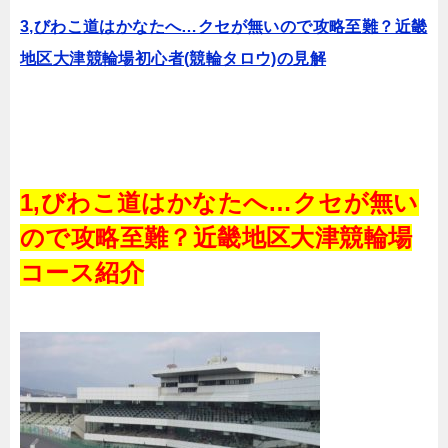
3,びわこ道はかなたへ…クセが無いので攻略至難？近畿
地区大津競輪場初心者(競輪タロウ)の見解
1,びわこ道はかなたへ…クセが無い
ので攻略至難？近畿地区大津競輪場
コース紹介