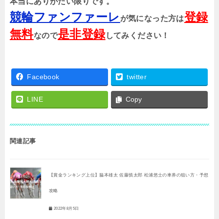
本当にありがたい限りです。
競輪ファンファーレ
登録
が気になった方は
無料
是非登録
なので
してみください！
Facebook
twitter
LINE
Copy
関連記事
【賞金ランキング上位】脇本雄太 佐藤慎太郎 松浦悠士の車券の狙い方・予想
攻略
2022年8月5日