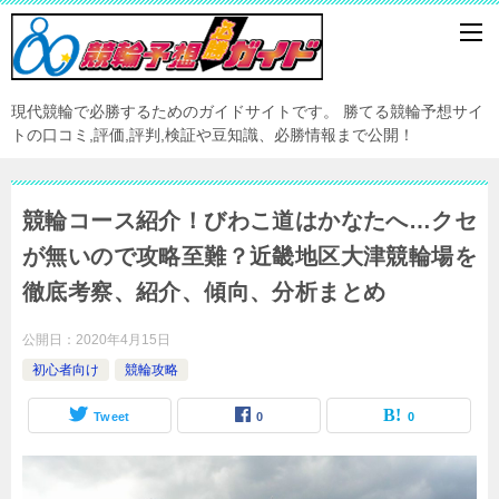
現代競輪で必勝するためのガイドサイトです。 勝てる競輪予想サイ
トの口コミ,評価,評判,検証や豆知識、必勝情報まで公開！
競輪コース紹介！びわこ道はかなたへ…クセ
が無いので攻略至難？近畿地区大津競輪場を
徹底考察、紹介、傾向、分析まとめ
公開日：
2020年4月15日
初心者向け
競輪攻略
Tweet
0
0