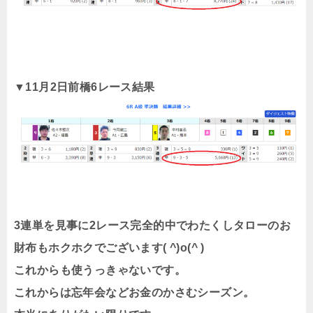
▼11月2日前橋6レース結果
3連単を見事に2レース完全的中でわたくしタローのお
財布もホクホクでございます( ^)o(^ )
これからも使うっきゃないです。
これからは忘年会などお金のかさむシーズン。