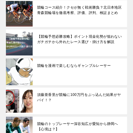
競輪コース紹介！クセが無く戦術勝負？北日本地区
青森競輪場を徹底考察、評価、評判、検証まとめ
【競輪予想必勝攻略】ポイント現金化勢が狙わない
ガチガチから外れたレース選び・掛け方を解説
競輪を漫画で楽しむならギャンブルレーサー
須藤亜香里が競輪に100万円をぶっ込んだ結果がヤ
バイ！？
競輪のトップレーサー深谷知広が愛知から静岡へ
【心境は？】