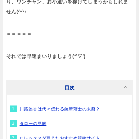
り、ワンチャン、お小遣いを稼げてしまうかもしれま
せん(^^♪
＝＝＝＝＝
それでは早速まいりましょう(*’▽’)
目次
川路遥香は代々伝わる薩摩藩士の末裔？
タローの見解
ロレックスが買えたおすすめ競輪サイト