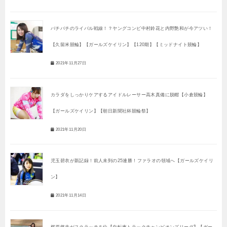
バチバチのライバル戦線！？ヤングコンビ中村鈴花と内野艶和が今アツい！
【久留米競輪】【ガールズケイリン】【120期】【ミッドナイト競輪】
2021年11月27日
カラダをしっかりケアするアイドルレーサー高木真備に脱帽【小倉競輪】
【ガールズケイリン】【朝日新聞社杯競輪祭】
2021年11月20日
児玉碧衣が新記録！前人未到の25連勝！ファラオの領域へ【ガールズケイリ
ン】
2021年11月14日