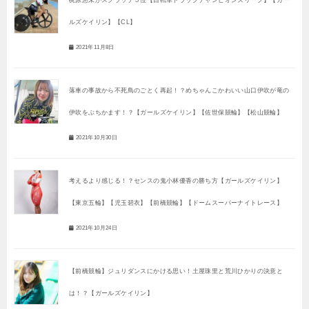
梶原悠未がスクラッチ５位【自転車トラックチャンピオンズリーグ】【ガー
ルズケイリン】【CL】
2021年11月8日
落車の事故から不死鳥のごとく再起！？めちゃんこかわいい山口伊吹が竜の
伊吹をぶちかます！？【ガールズケイリン】【佐世保競輪】【松山競輪】
2021年10月30日
考えるより感じる！？センスの鬼小林優香の勝ち方【ガールズケイリン】
【東京五輪】【児玉碧衣】【前橋競輪】【ドームスーパーナイトレース】
2021年10月24日
【前橋競輪】ジュリダンスにかける思い！土屋珠里と荒川ひかりの決意と
は！？【ガールズケイリン】