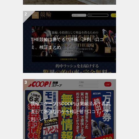
THE競輪は勝てる!?評価、評判、口コ
ミ、検証まとめ
競輪スクープ(SCOOP)は閉鎖済み？再調
査して悪徳なのかを検証中！口コミ・評
判・レビュー