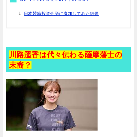
日本競輪投資会議に参加してみた結果
川路遥香は代々伝わる薩摩藩士の
末裔？