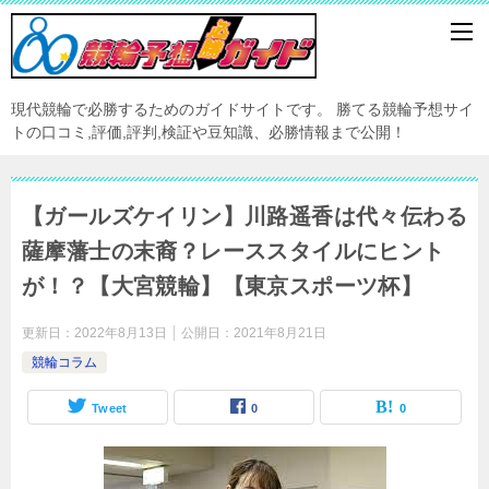
現代競輪で必勝するためのガイドサイトです。 勝てる競輪予想サイ
トの口コミ,評価,評判,検証や豆知識、必勝情報まで公開！
【ガールズケイリン】川路遥香は代々伝わる
薩摩藩士の末裔？レーススタイルにヒント
が！？【大宮競輪】【東京スポーツ杯】
更新日：
2022年8月13日
公開日：
2021年8月21日
競輪コラム
Tweet
0
0