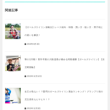
関連記事
【ガールズケイリン攻略法】レース傾向・特徴・買い方・狙い方・男子戦と
の違いを解説！
2022年8月3日
華の120期！青学卒業の川路遥香が燃ゆる同期優勝【ガールズケイリン】【京
王閣競輪】
2021年12月12日
女王が危ない！？驚愕のガールズケイリン賞金ランキング！グランプリ前の
児玉碧衣もヒヤヒヤ！？
2021年12月3日