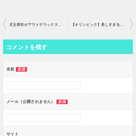
投
児玉碧衣がアウトデラックスでぶっちゃけた金遣いが豪快すぎた！1600万のレクサスとゲームに120万の課金‥【ガールズケイリン】
【オリンピック】美しすぎる！競輪界のシャラポワ「マチルド・グロ」がマジでヤバすぎる件について【ガールズケイリン】
稿
ナ
コメントを残す
ビ
ゲ
名前
必須
ー
シ
ョ
ン
メール（公開されません）
必須
サイト