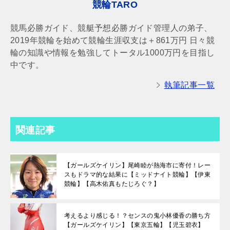
競輪TARO
競馬必勝ガイド、競艇予想必勝ガイド管理人の弟子、
2019年競輪を始めて競輪生涯収支は＋861万円 日々競
輪の知識や情報を勉強してトータル1000万円を目指し
中です。
執筆記事一覧
関連記事
【ガールズケイリン】尾崎睦が熱海市に寄付！レー
スもドラマ的な結果に【ミッドナイト競輪】【伊東
競輪】【高木佑真もたじろぐ？】
考えるより感じる！？センスの鬼小林優香の勝ち方
【ガールズケイリン】【東京五輪】【児玉碧衣】