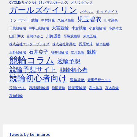
けいマルガールズ
オリンピック
CYCLE(サイクル)
ガールズケイリン
ミッドナイト
パチスロ
児玉碧衣
ミッドナイト競輪
中村鈴花
久留米競輪
出水菜央
大宮競輪
小倉競輪
千葉競輪場
和歌山競輪場
小倉競輪場
小原佑太
山口伊吹
川路遥香
岩崎ゆみこ
平塚競輪場
東京五輪
梶原悠未
株式会社エンタープライズ
株式会社常昇社
橋本佳耶
石井寛子
競輪
玉野競輪場
福井競輪場
立川競輪
競輪コラム
競輪予想
競輪予想サイト
競輪初心者
競輪初心者向け
競輪攻略
競馬予想サイト
静岡競輪場
荒川ひかり
西武園競輪場
静岡競輪
高木佑真
高木真備
高知競輪
Tweets by keirintaroo