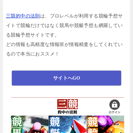
三競的中の法則
は、プロレベルが利用する競輪予想サ
イトで競輪だけではなく競馬や競艇予想も網羅してい
る競輪予想サイトです。
どの情報も高精度な情報班が情報精査をしてくれてい
るので本当におススメ！
サイトへGO