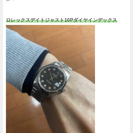
ロレックスデイトジャスト10Pダイヤインデックス