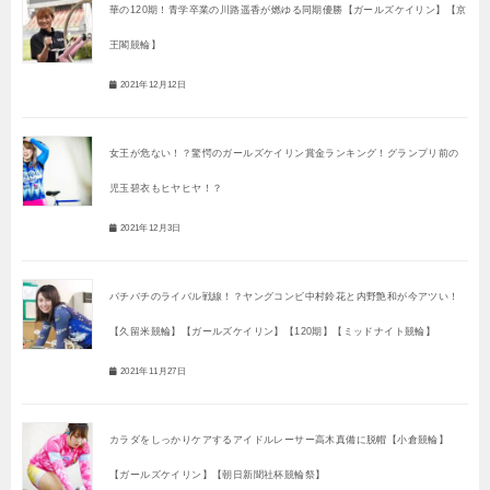
華の120期！青学卒業の川路遥香が燃ゆる同期優勝【ガールズケイリン】【京
王閣競輪】
2021年12月12日
女王が危ない！？驚愕のガールズケイリン賞金ランキング！グランプリ前の
児玉碧衣もヒヤヒヤ！？
2021年12月3日
バチバチのライバル戦線！？ヤングコンビ中村鈴花と内野艶和が今アツい！
【久留米競輪】【ガールズケイリン】【120期】【ミッドナイト競輪】
2021年11月27日
カラダをしっかりケアするアイドルレーサー高木真備に脱帽【小倉競輪】
【ガールズケイリン】【朝日新聞社杯競輪祭】