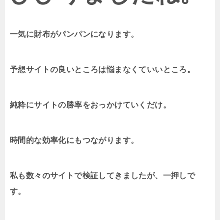
一気に財布がパンパンになります。
予想サイトの良いところは悩まなくていいところ。
純粋にサイトの勝率をおっかけていくだけ。
時間的な効率化にもつながります。
私も数々のサイトで検証してきましたが、一押しで
す。