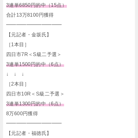
3連単6850円的中（15点）
合計13万8100円獲得
━━━━━━━━━━━
【元記者・金坂氏】
［1本目］
四日市7R＜S級二予選＞
3連単1500円的中（6点）
↓ ↓ ↓
［2本目］
四日市10R＜S級二予選＞
3連単1300円的中（6点）
8万600円獲得
━━━━━━━━━━━
【元記者・福徳氏】