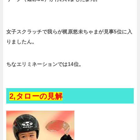
女子スクラッチで我らが梶原悠未ちゃまが見事5位に入
りましたん。
ちなエリミネーションでは14位。
2,タローの見解