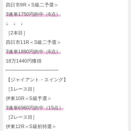
四日市9R＜S級二予選＞
3連単1750円的中（6点）
↓ ↓ ↓
［2本目］
四日市11R＜S級二予選＞
3連単1890円的中（6点）
18万1440円獲得
━━━━━━━━━━━
【ジャイアント・スイング】
［1レース目］
伊東10R＜S級予選＞
3連単6960円的中（15点）
［2レース目］
伊東12R＜S級初特選＞