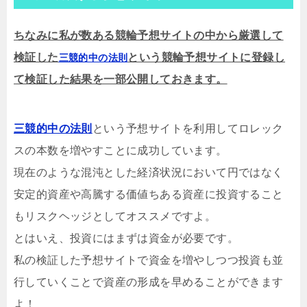
ちなみに私が数ある競輪予想サイトの中から厳選して
検証した
という競輪予想サイトに登録し
三競的中の法則
て検証した結果を一部公開しておきます。
三競的中の法則
という予想サイトを利用してロレック
スの本数を増やすことに成功しています。
現在のような混沌とした経済状況において円ではなく
安定的資産や高騰する価値ちある資産に投資すること
もリスクヘッジとしてオススメですよ。
とはいえ、投資にはまずは資金が必要です。
私の検証した予想サイトで資金を増やしつつ投資も並
行していくことで資産の形成を早めることができます
よ！