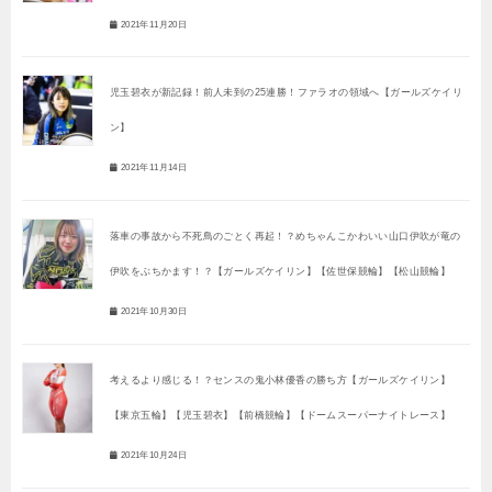
2021年11月20日
児玉碧衣が新記録！前人未到の25連勝！ファラオの領域へ【ガールズケイリ
ン】
2021年11月14日
落車の事故から不死鳥のごとく再起！？めちゃんこかわいい山口伊吹が竜の
伊吹をぶちかます！？【ガールズケイリン】【佐世保競輪】【松山競輪】
2021年10月30日
考えるより感じる！？センスの鬼小林優香の勝ち方【ガールズケイリン】
【東京五輪】【児玉碧衣】【前橋競輪】【ドームスーパーナイトレース】
2021年10月24日