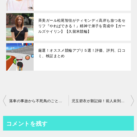
斉美ガール松尾智佳がティモンディ高岸も放つ名セ
リフ『やればできる！』精神で弟子を育成中【ガー
ルズケイリン】【久留米競輪】
厳選！オススメ競輪アプリ５選！評価、評判、口コ
ミ、検証まとめ
投
落車の事故から不死鳥のごとく再起！？めちゃんこかわいい山口伊吹が竜の伊吹をぶちかます！？【ガールズケイリン】【佐世保競輪】【松山競輪】
児玉碧衣が新記録！前人未到の25連勝！ファラオの領域へ【ガールズケイリン】
稿
ナ
コメントを残す
ビ