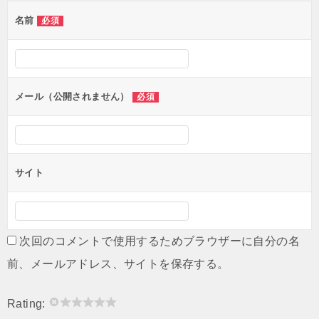
ゲ
名前
必須
ー
シ
ョ
ン
メール（公開されません）
必須
サイト
次回のコメントで使用するためブラウザーに自分の名
前、メールアドレス、サイトを保存する。
Rating: