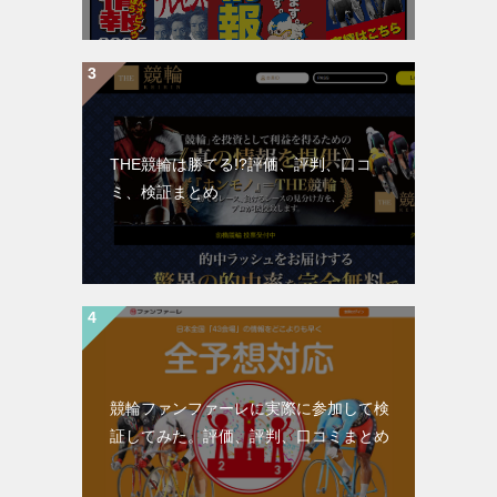
THE競輪は勝てる!?評価、評判、口コ
ミ、検証まとめ
競輪ファンファーレに実際に参加して検
証してみた。評価、評判、口コミまとめ