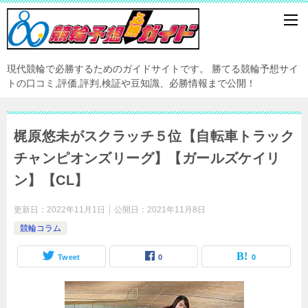
現代競輪で必勝するためのガイドサイトです。 勝てる競輪予想サイ
トの口コミ,評価,評判,検証や豆知識、必勝情報まで公開！
梶原悠未がスクラッチ５位【自転車トラック
チャンピオンズリーグ】【ガールズケイリ
ン】【CL】
更新日：
2022年11月1日
公開日：
2021年11月8日
競輪コラム
Tweet
0
0