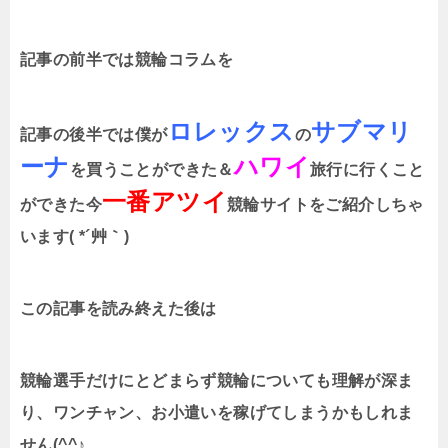
記事の前半では競輪コラムを
ロレックス
サブマリ
記事の後半では僕が
の
ーナ
ハワイ
を買うことができた＆
旅行に行くこと
一番アツイ
ができた今
競輪サイトをご紹介しちゃ
います( *´艸｀)
この記事を読み終えた後は
競輪選手だけにとどまらず競輪についても理解が深ま
り、ワンチャン、お小遣いを稼げてしまうかもしれま
せん(^^♪