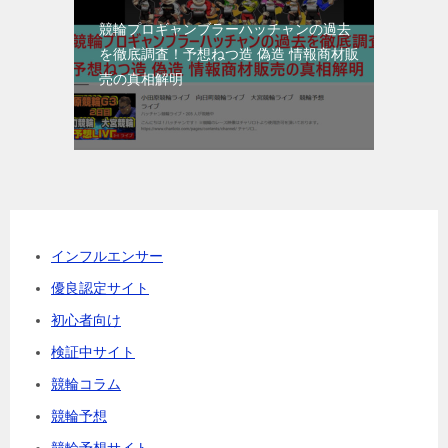
競輪プロギャンブラーハッチャンの過去
を徹底調査！予想ねつ造 偽造 情報商材販
売の真相解明
インフルエンサー
優良認定サイト
初心者向け
検証中サイト
競輪コラム
競輪予想