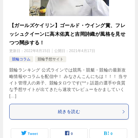
【ガールズケイリン】ゴールド・ウイング賞、フレ
ッシュクイーンに高木佑真と吉岡詩織が風格を見せ
つつ闊歩する！
更新日：
2022年8月15日
公開日：
2021年4月17日
競輪コラム
競輪予想サイト
競輪ランキング 公式ラインでは競馬・競艇・競輪の最新攻
略情報やコラムを配信中！ みなさんこんにちは！！！ 当サ
イト管理人の弟子、競輪タロウです(^^♪ 話題の選手や良質
な予想サイトが出てきたら速攻でレビューをかましていく
[…]
続きを読む
Tweet
0
0