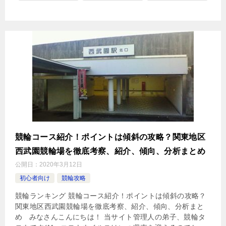
競輪コース紹介！ポイントは傾斜の攻略？関東地区
西武園競輪場を徹底考察、紹介、傾向、分析まとめ
公開日：
2020年3月12日
初心者向け
競輪攻略
競輪ランキング 競輪コース紹介！ポイントは傾斜の攻略？
関東地区西武園競輪場を徹底考察、紹介、傾向、分析まと
め みなさんこんにちは！ 当サイト管理人の弟子、競輪タ