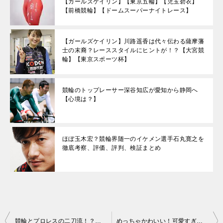
【ガールズケイリン】【東京五輪】【児玉碧衣】
【前橋競輪】【ドームスーパーナイトレース】
【ガールズケイリン】川路遥香は代々伝わる薩摩藩
士の末裔？レーススタイルにヒントが！？【大宮競
輪】【東京スポーツ杯】
競輪のトップレーサー深谷知広が愛知から静岡へ
【心境は？】
ほぼ玉木宏？競輪界随一のイケメン選手石丸寛之を
徹底考察、評価、評判、検証まとめ
投
競輪とプロレスの二刀流！？川上真吾がプロレスデビュー！
めっちゃかわいい！可愛すぎてやばすぎる！今1番きてるガールズケイリン土屋樹里を徹底解説