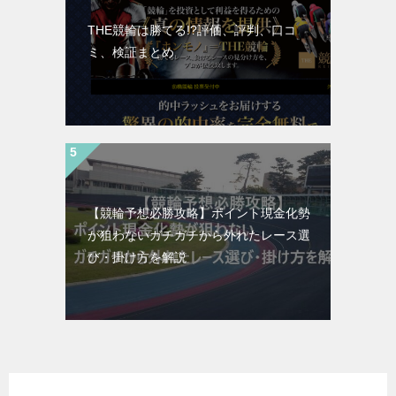
THE競輪は勝てる!?評価、評判、口コ
ミ、検証まとめ
【競輪予想必勝攻略】ポイント現金化勢
が狙わないガチガチから外れたレース選
び・掛け方を解説