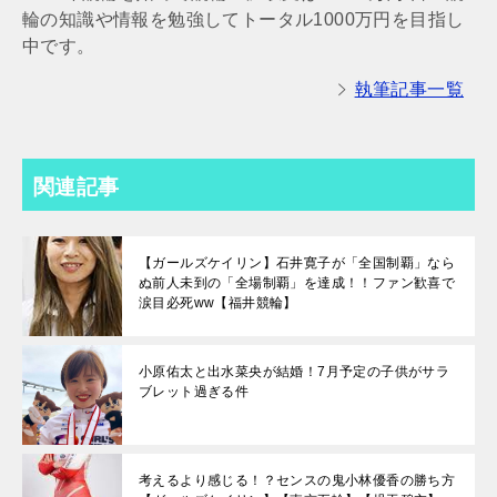
輪の知識や情報を勉強してトータル1000万円を目指し
中です。
執筆記事一覧
関連記事
【ガールズケイリン】石井寛子が「全国制覇」なら
ぬ前人未到の「全場制覇」を達成！！ファン歓喜で
涙目必死ww【福井競輪】
小原佑太と出水菜央が結婚！7月予定の子供がサラ
ブレット過ぎる件
考えるより感じる！？センスの鬼小林優香の勝ち方