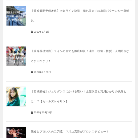
【競輪展開予想攻略】本命ライン決着～崩れ目までの出目パターンを一挙解
説！
2022年8月1日
【競輪基礎知識】ラインの全てを徹底解説！理由・役割・性質・人間関係な
どまるわかり！
2022年7月30日
【前橋競輪】ジュリダンスにかける思い！土屋珠里と荒川ひかりの決意と
は！？【ガールズケイリン】
2021年10月18日
競輪とプロレスの二刀流！？川上真吾がプロレスデビュー！