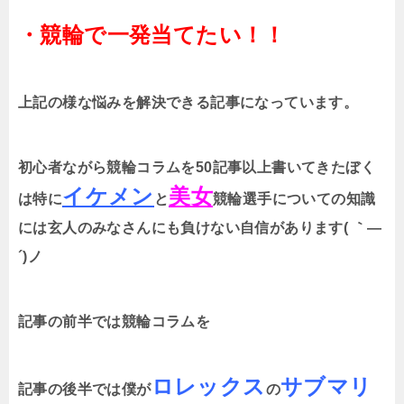
・競輪で一発当てたい！！
上記の様な悩みを解決できる記事になっています。
初心者ながら競輪コラムを50記事以上書いてきたぼく
イケメン
美女
は特に
と
競輪選手についての知識
には玄人のみなさんにも負けない自信があります( ｀―
´)ノ
記事の前半では競輪コラムを
ロレックス
サブマリ
記事の後半では僕が
の