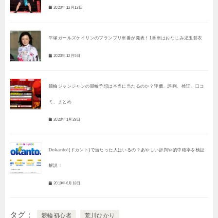
2020年12月13日
平塚ガールズケイリンのブランプリ車番が発表！1番車はおなじみ児玉碧衣
2020年12月5日
競輪ジャンジャンの競輪予想は本当に当たるのか？評価、評判、検証、口コ
ミ、まとめ
2020年1月28日
Dokanto!(ドカント)で当たった人はいるの？あやしい評判や的中確率を検証
解説！
2019年6月18日
タグ
競輪初心者
荒川ひかり