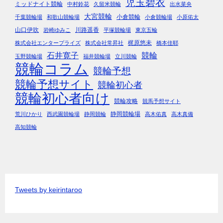
児玉碧衣
ミッドナイト競輪
中村鈴花
久留米競輪
出水菜央
大宮競輪
小倉競輪
千葉競輪場
和歌山競輪場
小倉競輪場
小原佑太
山口伊吹
川路遥香
岩崎ゆみこ
平塚競輪場
東京五輪
梶原悠未
株式会社エンタープライズ
株式会社常昇社
橋本佳耶
石井寛子
競輪
玉野競輪場
福井競輪場
立川競輪
競輪コラム
競輪予想
競輪予想サイト
競輪初心者
競輪初心者向け
競輪攻略
競馬予想サイト
静岡競輪場
荒川ひかり
西武園競輪場
静岡競輪
高木佑真
高木真備
高知競輪
Tweets by keirintaroo