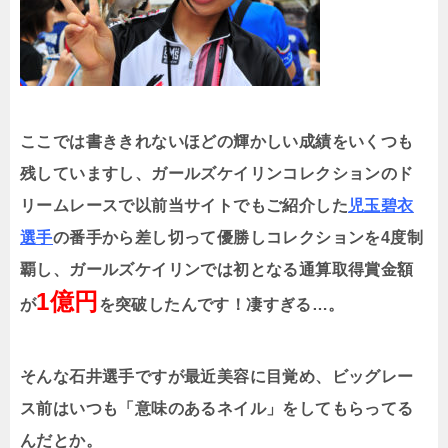
ここでは書ききれないほどの輝かしい成績をいくつも
残していますし、ガールズケイリンコレクションのド
リームレースで以前当サイトでもご紹介した
児玉碧衣
選手
の番手から差し切って優勝しコレクションを
4
度制
覇し、ガールズケイリンでは初となる通算取得賞金額
1
億円
が
を突破したんです！凄すぎる…。
そんな石井選手ですが最近美容に目覚め、ビッグレー
ス前はいつも「意味のあるネイル」をしてもらってる
んだとか。