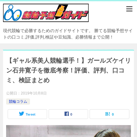
現代競輪で必勝するためのガイドサイトです。 勝てる競輪予想サイ
トの口コミ,評価,評判,検証や豆知識、必勝情報まで公開！
【ギャル系美人競輪選手！】ガールズケイリ
ン石井寛子を徹底考察！評価、評判、口コ
ミ、検証まとめ
公開日：
2019年10月8日
競輪コラム
Tweet
0
0