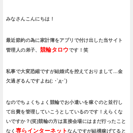
みなさんこんにちは！
最近節約の為に家計簿をアプリで付け出した当サイト
競輪タロウ
管理人の弟子、
です！笑
私事で大変恐縮ですが結婚式を控えておりまして…金
欠過ぎるんですよね
(;
･
`
д･´
)
なのでちょくちょく競輪でお小遣いを稼ぐのと並行し
て出費を管理していこうとしているのです！えらくな
いですか？
(
笑
)
競輪の方は直接会場にはまだ行ったこと
専らインターネット
なく
なんですが結構稼げてると