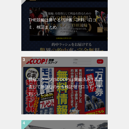
THE競輪は勝てる!?評価、評判、口コ
ミ、検証まとめ
競輪スクープ(SCOOP)は閉鎖済み？再調
査して悪徳なのかを検証中！口コミ・評
判・レビュー