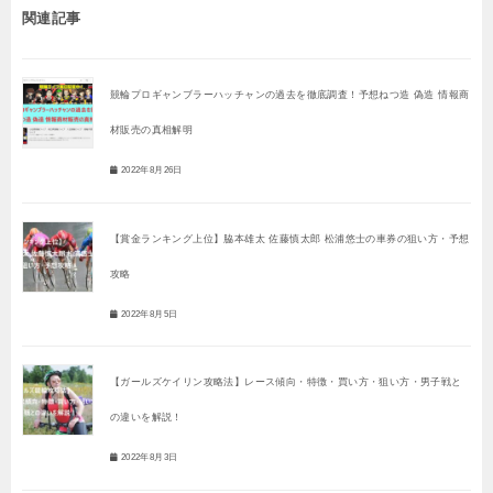
関連記事
競輪プロギャンブラーハッチャンの過去を徹底調査！予想ねつ造 偽造 情報商
材販売の真相解明
2022年8月26日
【賞金ランキング上位】脇本雄太 佐藤慎太郎 松浦悠士の車券の狙い方・予想
攻略
2022年8月5日
【ガールズケイリン攻略法】レース傾向・特徴・買い方・狙い方・男子戦と
の違いを解説！
2022年8月3日