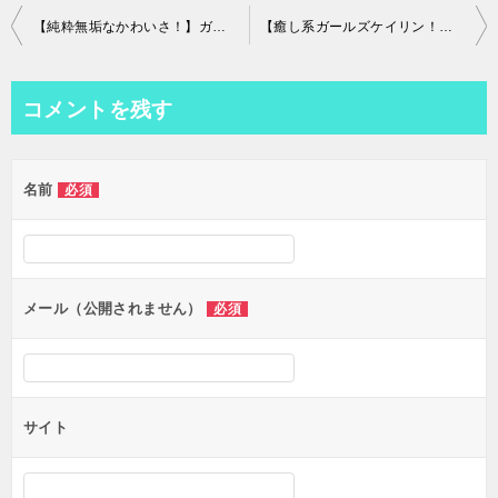
投
【純粋無垢なかわいさ！】ガールズケイリン高木真備を徹底考察！評価、評判、口コミ、検証まとめ
【癒し系ガールズケイリン！】菅田賀子を徹底考察！評価、評判、口コミ、検証まとめ
稿
ナ
コメントを残す
ビ
ゲ
名前
必須
ー
シ
ョ
ン
メール（公開されません）
必須
サイト