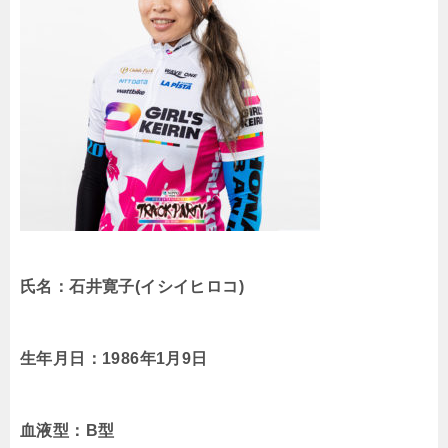
氏名：石井寛子
(
イシイヒロコ
)
生年月日：
1986
年
1
月
9
日
血液型：
B
型