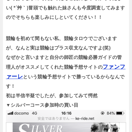
い
( *
´艸｀
)
冒頭でも触れた妹さんも今度調査してみます
のでそちらも楽しみにしといてください！！
競輪を初めて間もない私、競輪タロウでございます
が、なんと実は競輪はプラス収支なんですよ(笑)
なぜかと言いますと自分の師匠の競輪必勝ガイドの管
ファンフ
理人がオススメしてくれた競輪予想サイトの
ァーレ
という競輪予想サイトで勝っているからなんで
す！
初は半信半疑でしたが、参加してみて愕然
▼シルバーコース参加時の買い目