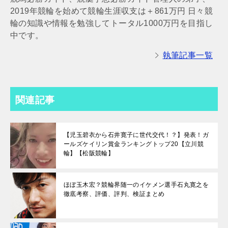
2019年競輪を始めて競輪生涯収支は＋861万円 日々競
輪の知識や情報を勉強してトータル1000万円を目指し
中です。
執筆記事一覧
関連記事
【児玉碧衣から石井寛子に世代交代！？】発表！ガ
ールズケイリン賞金ランキングトップ20【立川競
輪】【松阪競輪】
ほぼ玉木宏？競輪界随一のイケメン選手石丸寛之を
徹底考察、評価、評判、検証まとめ