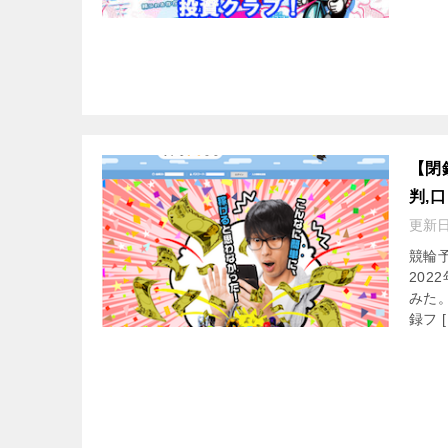
【閉
判,
更新
競輪
20
みた
録フ [