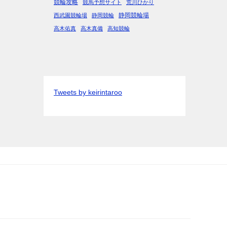
競輪攻略
競馬予想サイト
荒川ひかり
静岡競輪場
西武園競輪場
静岡競輪
高木佑真
高木真備
高知競輪
Tweets by keirintaroo