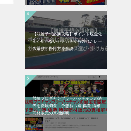
【競輪予想必勝攻略】ポイント現金化
勢が狙わないガチガチから外れたレー
ス選び・掛け方を解説
競輪プロギャンブラーハッチャンの過
去を徹底調査！予想ねつ造 偽造 情報
商材販売の真相解明