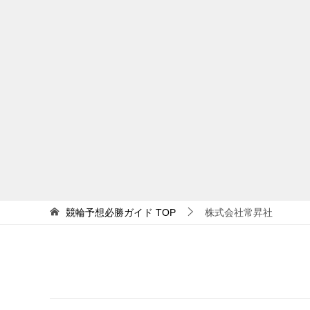
競輪予想必勝ガイド
TOP
株式会社常昇社