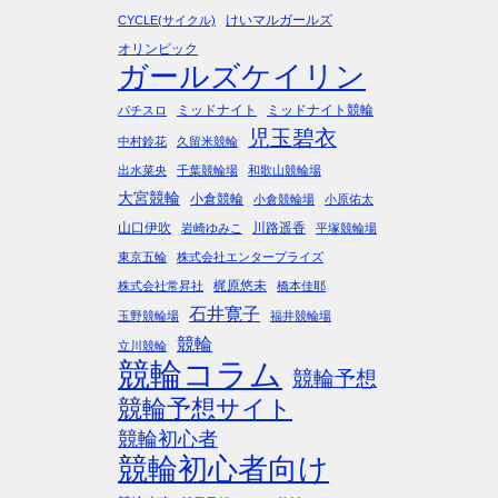
けいマルガールズ
CYCLE(サイクル)
オリンピック
ガールズケイリン
ミッドナイト
ミッドナイト競輪
パチスロ
児玉碧衣
中村鈴花
久留米競輪
出水菜央
千葉競輪場
和歌山競輪場
大宮競輪
小倉競輪
小倉競輪場
小原佑太
山口伊吹
川路遥香
岩崎ゆみこ
平塚競輪場
東京五輪
株式会社エンタープライズ
梶原悠未
株式会社常昇社
橋本佳耶
石井寛子
玉野競輪場
福井競輪場
競輪
立川競輪
競輪コラム
競輪予想
競輪予想サイト
競輪初心者
競輪初心者向け