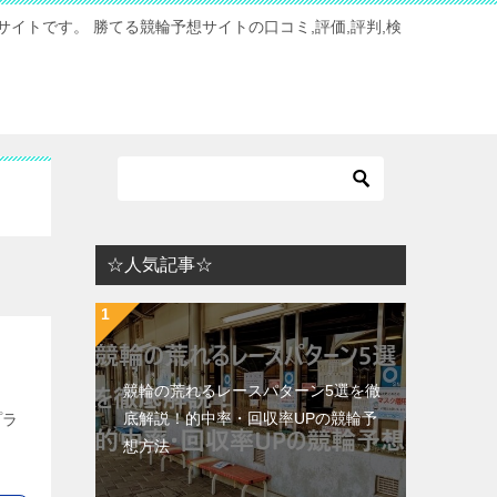
イトです。 勝てる競輪予想サイトの口コミ,評価,評判,検
☆人気記事☆
競輪の荒れるレースパターン5選を徹
底解説！的中率・回収率UPの競輪予
プラ
想方法