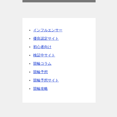
インフルエンサー
優良認定サイト
初心者向け
検証中サイト
競輪コラム
競輪予想
競輪予想サイト
競輪攻略