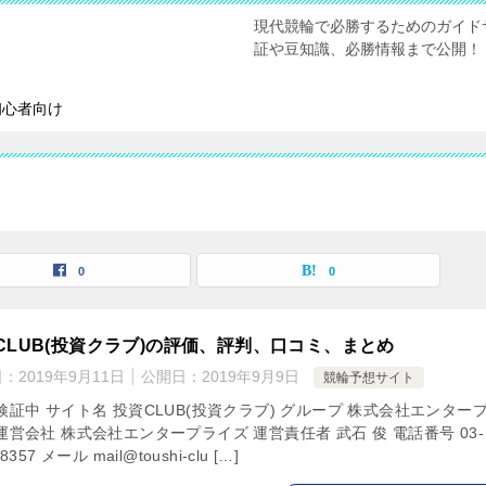
現代競輪で必勝するためのガイドサ
証や豆知識、必勝情報まで公開！
初心者向け
0
0
CLUB(投資クラブ)の評価、評判、口コミ、まとめ
日：
2019年9月11日
公開日：
2019年9月9日
競輪予想サイト
検証中 サイト名 投資CLUB(投資クラブ) グループ 株式会社エンター
運営会社 株式会社エンタープライズ 運営責任者 武石 俊 電話番号 03-
-8357 メール mail@toushi-clu […]